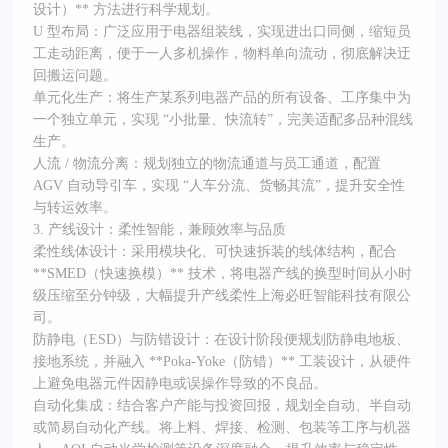
设计）** 方法进行科学规划。
U 型布局：广泛应用于电器组装线，实现进出口同侧，缩短员
工走动距离，便于一人多机操作，物料单向流动，彻底解决迂
回搬运问题。
单元化生产：将生产某系列电器产品的所有设备、工序集中为
一个独立单元，实现 “小批量、快流转”，完美适配多品种混线
生产。
人流 / 物流分离：规划独立的物流通道与员工通道，配置
AGV 自动导引车，实现 “人车分流、货畅其流”，提升安全性
与转运效率。
3. 产线设计：柔性智能，兼顾效率与品质
柔性线体设计：采用模块化、可快速拆装的线体结构，配合
**SMED（快速换模）** 技术，将电器产线的换型时间从小时
级压缩至分钟级，大幅提升产线柔性上海必旺智能科技有限公
司。
防静电（ESD）与防错设计：在设计阶段便规划防静电地板、
接地系统，并融入 **Poka-Yoke（防错）** 工装设计，从硬件
上避免电器元件因静电或误操作导致的不良品。
自动化集成：结合客户产能与投资回报，规划全自动、半自动
或简易自动化产线。将上料、焊接、检测、包装等工序与机器