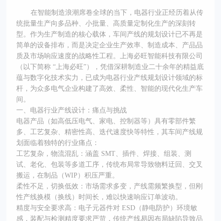
在智能制造浪潮席卷全球的当下，电器行业正经历着从传
统批量生产向多品种、小批量、高质量定制化生产的深刻转
型。作为生产制造的核心载体，车间产线的规划设计已不再是
简单的设备排布，而是决定企业生产效率、制造成本、产品品
质及市场响应速度的战略性工程。上海必旺智能科技有限公司
（以下简称 “上海必旺”），凭借深耕制造业二十余年的精益底
蕴与数字化技术实力，已成为电器行业产线规划设计领域的标
杆，为众多电气企业构建了高效、柔性、智能的现代化生产车
间。
一、电器行业产线设计：痛点与挑战
电器产品（如高低压电气、家电、控制器等）具有零部件繁
多、工艺复杂、精密性高、迭代速度快等特性，其车间产线规
划面临着独特的行业痛点：
工艺复杂，物流混乱：涵盖 SMT、插件、焊接、组装、测
试、老化、包装等多道工序，传统布局常导致物料迂回、交叉
搬运，在制品（WIP）积压严重。
柔性不足，切换低效：市场需求多变，产线需频繁换型，但刚
性产线换模（换线）时间长，难以快速响应订单波动。
精度与安全要求高：电子元器件对 ESD（静电防护）环境敏
感，装配与检测精度要求严苛，传统产线易因布局缺陷导致品