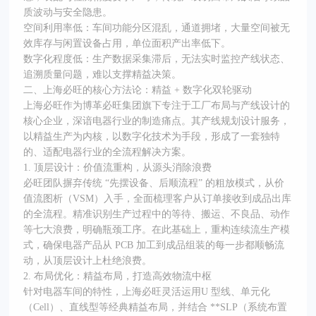
质波动与安全隐患。
空间利用率低：车间功能分区混乱，通道拥堵，大量空间被无
效库存与闲置设备占用，单位面积产出率低下。
数字化程度低：生产数据采集滞后，无法实时监控产线状态、
追溯质量问题，难以支撑精益决策。
二、上海必旺的核心方法论：精益 + 数字化双轮驱动
上海必旺作为博革必旺集团旗下专注于工厂布局与产线设计的
核心企业，深谙电器行业的制造痛点。其产线规划设计服务，
以精益生产为内核，以数字化技术为手段，形成了一套独特
的、适配电器行业的全流程解决方案。
1. 顶层设计：价值流重构，从源头消除浪费
必旺团队摒弃传统 “先摆设备、后顺流程” 的粗放模式，从价
值流图析（VSM）入手，全面梳理客户从订单接收到成品出库
的全流程。精准识别生产过程中的等待、搬运、不良品、动作
等七大浪费，明确瓶颈工序。在此基础上，重构连续流生产模
式，确保电器产品从 PCB 加工到成品组装的每一步都顺畅流
动，从顶层设计上杜绝浪费。
2. 布局优化：精益布局，打造高效物流中枢
针对电器车间的特性，上海必旺灵活运用U 型线、单元化
（Cell）、直线型等经典精益布局，并结合 **SLP（系统布置