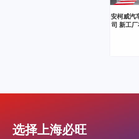
安柯威汽
司 新工
选择上海必旺