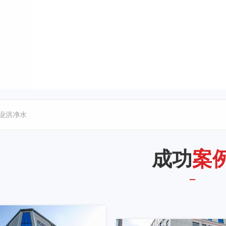
业洪净水
成功
案