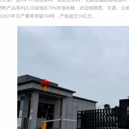
塑料产品系列占川渝地区70%市场份额，还远销陕西、甘肃、云
2023年日产量将突破300吨，产值超过10亿元。