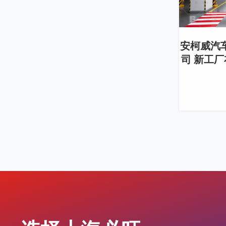
安柯威汽
司 新工