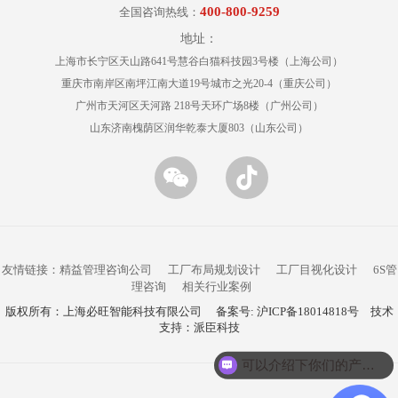
400-800-9259
全国咨询热线：
地址：
上海市长宁区天山路641号慧谷白猫科技园3号楼（上海公司）
重庆市南岸区南坪江南大道19号城市之光20-4（重庆公司）
广州市天河区天河路 218号天环广场8楼（广州公司）
山东济南槐荫区润华乾泰大厦803（山东公司）
友情链接：
精益管理咨询公司
工厂布局规划设计
工厂目视化设计
6S管
理咨询
相关行业案例
版权所有：上海必旺智能科技有限公司
备案号: 沪ICP备18014818号
技术
支持：
派臣科技
可以介绍下你们的产品么？
你们是怎么收费的呢？