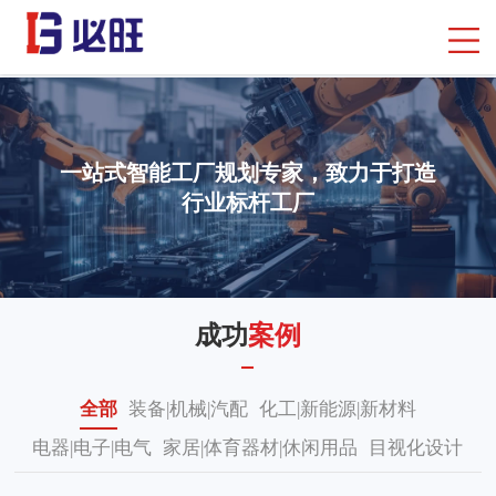
一站式智能工厂规划专家，致力于打造
行业标杆工厂
首页
> 成功案例
成功
案例
全部
装备|机械|汽配
化工|新能源|新材料
电器|电子|电气
家居|体育器材|休闲用品
目视化设计